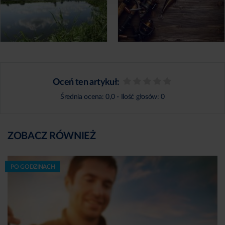
Oceń ten artykuł:
Średnia ocena:
0,0
- Ilość głosów:
0
ZOBACZ RÓWNIEŻ
PO GODZINACH