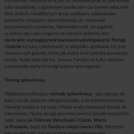
Szczeciński. Możemy tu liczyć na złowienie praktycznie każdej
ryby drapieżnej, z ogromnym sandaczem czy sumem włącznie.
Ilość dzikich, nieodkrytych przez wędkarzy zakamarków
pozwoliła tutejszym rybom dorastać do naprawdę
przyzwoitych rozmiarów. Niewielkie rzeki, szczególnie
w północnej części regionu są również dobrymi, lecz
niezwykle wymagającymi łowiskami spinningowymi
.
Pstrągi
i lipienie
to tutaj codzienność, a nierzadko spotkamy też troć
i łososia czyli gatunki, które jak żadne inne potrafią powalczyć
na kiju. Rzeki takie jak Ina, Drawa, Parsęta, to tylko niektóre
z naprawdę wartych uwagi wód w tym regionie.
Trening spławikowy
Wędkarze preferujący
metodę spławikową
– począwszy od
bata i tyczki, poprzez odległościówkę, a na bolonce kończąc,
również znajdą w tej części Polski wiele ciekawych łowisk do
trenowania. Naszą uwagę powinny zwrócić przede wszystkim
rzeki, takie jak
Odra we Wrocławiu i Opolu
,
Warta
w Poznaniu
, bądź też
Gwda w miejscowości Piła
. Wszędzie
tam brzegi rzeki zostały wzmocnione betonowymi