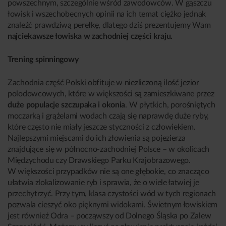
powszechnym, szczególnie wśród zawodowców. W gąszczu
łowisk i wszechobecnych opinii na ich temat ciężko jednak
znaleźć prawdziwą perełkę, dlatego dziś prezentujemy Wam
najciekawsze łowiska w zachodniej części kraju.
Trening spinningowy
Zachodnia część Polski obfituje w niezliczoną ilość jezior
polodowcowych, które w większości są zamieszkiwane przez
duże populacje szczupaka i okonia
. W płytkich, porośniętych
moczarką i grążelami wodach czają się naprawdę duże ryby,
które często nie miały jeszcze styczności z człowiekiem.
Najlepszymi miejscami do ich złowienia są pojezierza
znajdujące się w północno-zachodniej Polsce – w okolicach
Międzychodu czy Drawskiego Parku Krajobrazowego.
W większości przypadków nie są one głębokie, co znacząco
ułatwia zlokalizowanie ryb i sprawia, że o wiele łatwiej je
przechytrzyć. Przy tym, klasa czystości wód w tych regionach
pozwala cieszyć oko pięknymi widokami. Świetnym łowiskiem
jest również Odra – począwszy od Dolnego Śląska po Zalew