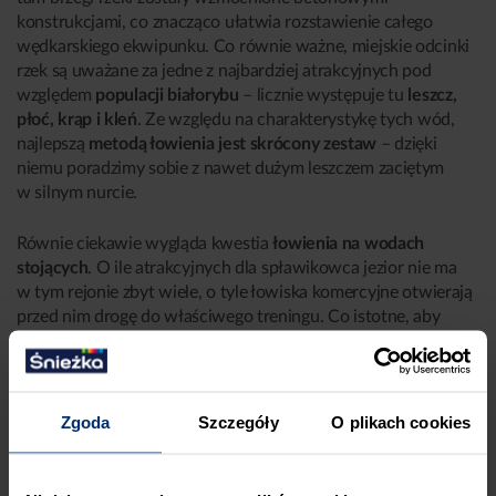
konstrukcjami, co znacząco ułatwia rozstawienie całego
wędkarskiego ekwipunku. Co równie ważne, miejskie odcinki
rzek są uważane za jedne z najbardziej atrakcyjnych pod
względem
populacji białorybu
– licznie występuje tu
leszcz,
płoć, krąp i kleń
. Ze względu na charakterystykę tych wód,
najlepszą
metodą łowienia jest skrócony zestaw
– dzięki
niemu poradzimy sobie z nawet dużym leszczem zaciętym
w silnym nurcie.
Równie ciekawie wygląda kwestia
łowienia na wodach
stojących
. O ile atrakcyjnych dla spławikowca jezior nie ma
w tym rejonie zbyt wiele, o tyle łowiska komercyjne otwierają
przed nim drogę do właściwego treningu. Co istotne, aby
połowić na tego typu wodach nie trzeba wcale daleko
podróżować – w okolicach dużych miast znajdziemy na ogół
przynajmniej kilka łowisk komercyjnych, na których, za
niewielką opłatą, możemy być wręcz pewni udanych
Zgoda
Szczegóły
O plikach cookies
połowów.