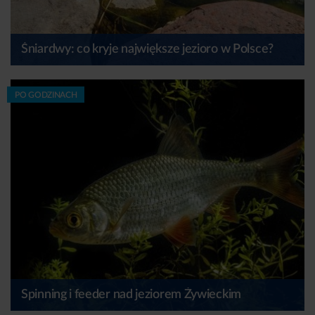
Śniardwy: co kryje największe jezioro w Polsce?
PO GODZINACH
Spinning i feeder nad jeziorem Żywieckim